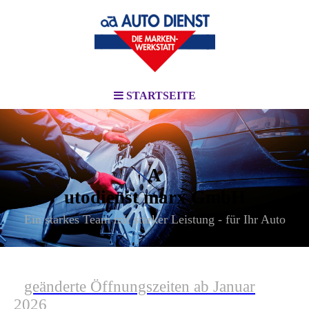
STARTSEITE
A
utodienst marx GmbH
Ein starkes Team mit starker Leistung - für Ihr Auto
geänderte Öffnungszeiten ab Januar
2026